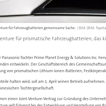
enture für Fahrzeugbatterien gemeinsame Sache.
(Bild: Toyota
enture für prismatische Fahrzeugbatterien, das k
anasonic-Tochter Prime Planet Energy & Solutions Inc. herv
Kunden entwickeln. Der Geschäftsbereich des Gemeinschafts
lung von prismatischen Lithium-Ionen-Batterien, Festkörpera
nteile halten wird, soll am 1. April seinen Betrieb aufnehme
hinesischen Tochtergesellschaft.
men einen Joint-Venture-Vertrag zur Gründung des Unterneh
nture will führend bei der Entwicklung und Herstellung von 