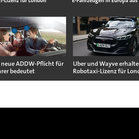
i-Lizenz für London
E-Fahrzeugen in Europa aus
 neue ADDW-Pflicht für
Uber und Wayve erhalte
rer bedeutet
Robotaxi-Lizenz für Lo