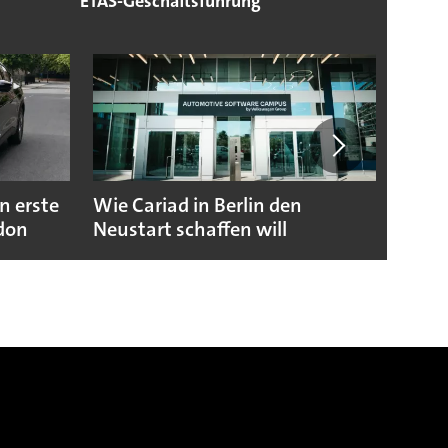
ETAS-Geschäftsführung
n erste
Wie Cariad in Berlin den
Wie A
ndon
Neustart schaffen will
sicht