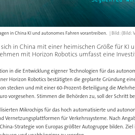
en in China KI und autonomes Fahren vorantreiben.
(Bild:
sich in China mit einer heimischen Größe für KI 
en mit Horizon Robotics umfasst eine Investiti
ition in die Entwicklung eigener Technologien für das auto
rtner Horizon Robotics bestätigten die geplante Gründung ei
tion stecken und mit einer 60-Prozent-Beteiligung die Mehrh
uro vorgesehen. Stimmen die Behörden zu, soll der Schritt be
isierten Mikrochips für das hoch automatisierte und autonom
n und Vernetzungsplattformen für Verkehrssysteme. Nach Anga
 China-Strategie von Europas größter Autogruppe bilden. Ziel
aufzubauen und unabhängiger zu werden.