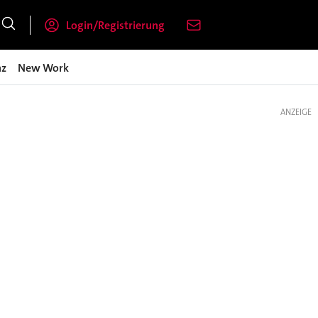
Login/Registrierung
nz
New Work
ANZEIGE