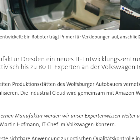
entwickelt: Ein Roboter trägt Primer für Verklebungen auf, anschli
ufaktur Dresden ein neues IT-Entwicklungszentr
ivisch bis zu 80 IT-Experten an der Volkswagen In
weiten Produktionsstätten des Wolfsburger Autobauers vernet
talisieren. Die Industrial Cloud wird gemeinsam mit Amazon 
sernen Manufaktur werden wir unser Expertenwissen weiter 
t Martin Hofmann, IT-Chef im Volkswagen-Konzern.
rste sichtbare Anwendung zur optischen Qualitätskontrolle i