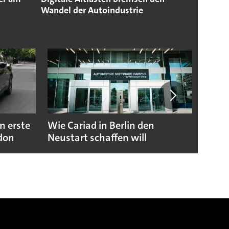
Wandel der Autoindustrie
n erste
Wie Cariad in Berlin den
Wie A
ndon
Neustart schaffen will
sicht