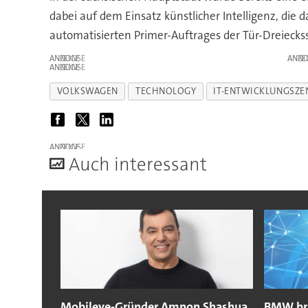
dabei auf dem Einsatz künstlicher Intelligenz, die
automatisierten Primer-Auftrages der Tür-Dreiec
ANZEIGE
ANZE
ANZEIGE
VOLKSWAGEN
TECHNOLOGY
IT-ENTWICKLUNGSZ
ANZEIGE
A
uch interessant
Mobileye-Gründer Amnon Shashua
BMW bri