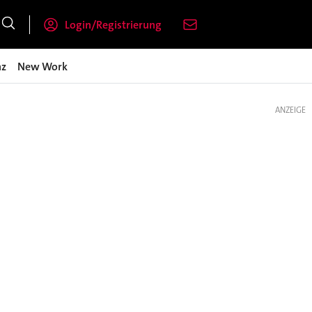
Login/Registrierung
nz
New Work
ANZEIGE