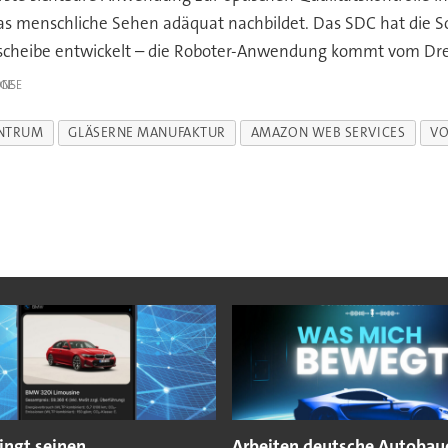
 das menschliche Sehen adäquat nachbildet. Das SDC hat die So
ksscheibe entwickelt – die Roboter-Anwendung kommt vom Dr
IGE
ENTRUM
GLÄSERNE MANUFAKTUR
AMAZON WEB SERVICES
VO
ngt seinen
Arbeiten deutsche Autobau