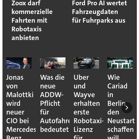
Zoox darf
Ford Pro AI wertet
kommerzielle
Fahrzeugdaten
Fahrten mit
für Fuhrparks aus
Robotaxis
anbieten
Jonas
Was die
Uber
Wie
von
neue
und
Cariad
Malottki
ADDW-
Wayve
in
wird
Pflicht
erhalten
Berlin
neuer
für
erste
den
CIO bei
Autofahrer
Robotaxi-
Neustart
Mercedes-
bedeutet
Lizenz
schaffen
Benz
für
will