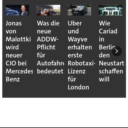
Jonas
Was die
Uber
Wie
von
neue
und
Cariad
Malottki
ADDW-
Wayve
in
wird
Pflicht
erhalten
Berlin
neuer
für
erste
den
CIO bei
Autofahrer
Robotaxi-
Neustart
Mercedes-
bedeutet
Lizenz
schaffen
Benz
für
will
London