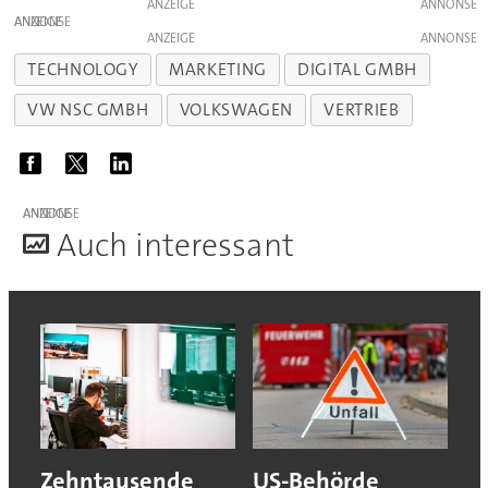
ANZEIGE
ANZEIGE
ANZEIGE
TECHNOLOGY
MARKETING
DIGITAL GMBH
VW NSC GMBH
VOLKSWAGEN
VERTRIEB
ANZEIGE
A
uch interessant
Zehntausende
US-Behörde