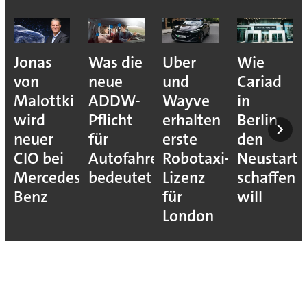
Jonas
Was die
Uber
Wie
von
neue
und
Cariad
Malottki
ADDW-
Wayve
in
wird
Pflicht
erhalten
Berlin
neuer
für
erste
den
CIO bei
Autofahrer
Robotaxi-
Neustart
Mercedes-
bedeutet
Lizenz
schaffen
Benz
für
will
London