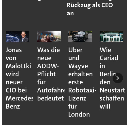
Rückzug als CEO
an
Jonas
Was die
Uber
Wie
von
neue
und
Cariad
Malottki
ADDW-
Wayve
in
wird
Pflicht
erhalten
Berlin
neuer
für
erste
den
CIO bei
Autofahrer
Robotaxi-
Neustart
Mercedes-
bedeutet
Lizenz
schaffen
Benz
für
will
London