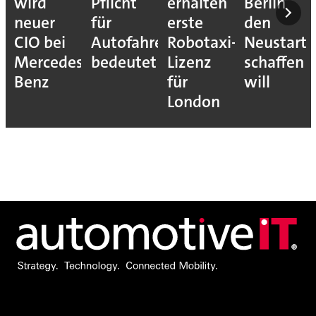
wird
Pflicht
erhalten
Berlin
neuer
für
erste
den
CIO bei
Autofahrer
Robotaxi-
Neustart
Mercedes-
bedeutet
Lizenz
schaffen
Benz
für
will
London