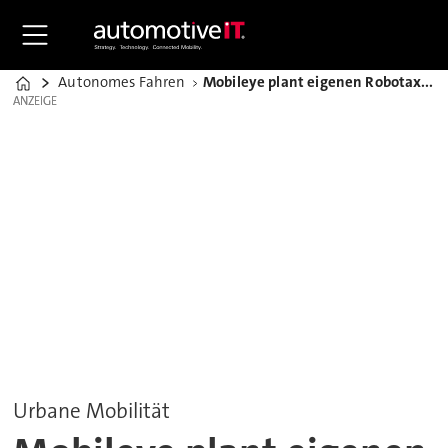
Autonomes Fahren
Mobileye plant eigenen Robotaxi-Dienst in den USA
Home
ANZEIGE
ANZEIGE
Urbane Mobilität