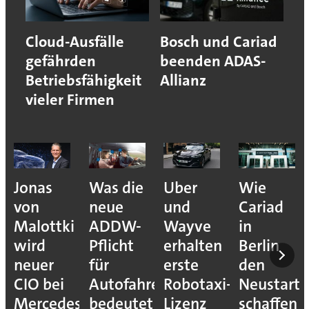
Cloud-Ausfälle
Bosch und Cariad
gefährden
beenden ADAS-
Betriebsfähigkeit
Allianz
vieler Firmen
Jonas
Was die
Uber
Wie
von
neue
und
Cariad
Malottki
ADDW-
Wayve
in
wird
Pflicht
erhalten
Berlin
neuer
für
erste
den
CIO bei
Autofahrer
Robotaxi-
Neustart
Mercedes-
bedeutet
Lizenz
schaffen