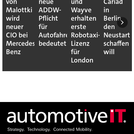
von
neue
und
Cariad
Malottki
ADDW-
Wayve
in
wird
Pflicht
erhalten
Berlin
neuer
für
erste
den
CIO bei
Autofahrer
Robotaxi-
Neustart
Mercedes-
bedeutet
Lizenz
schaffen
Benz
für
will
London