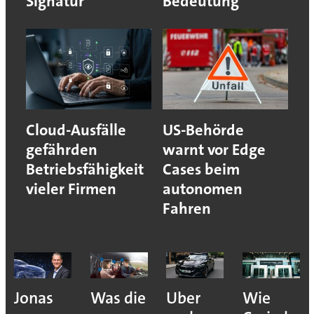
Signatur
Bedeutung
Cloud-Ausfälle
US-Behörde
gefährden
warnt vor Edge
Betriebsfähigkeit
Cases beim
vieler Firmen
autonomen
Fahren
Jonas
Was die
Uber
Wie