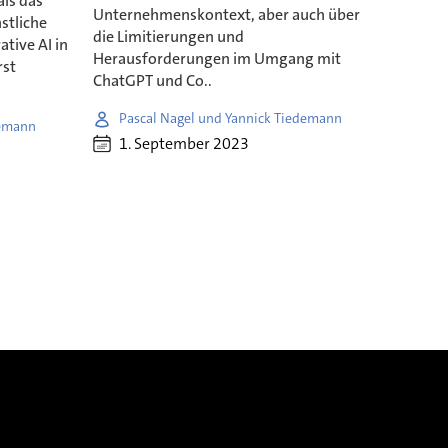
als das
Unternehmenskontext, aber auch über
stliche
die Limitierungen und
tive AI in
Herausforderungen im Umgang mit
rst
ChatGPT und Co..
Pascal Nagel und Yannick Tiedemann
demann
1. September 2023