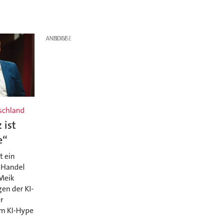
ANZEIGE
tschland
 ist
e“
t ein
m Handel
 Meik
en der KI-
er
m KI-Hype