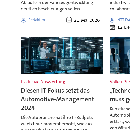
Abläufe in der Fahrzeugentwicklung
industry l
deutlich beschleunigen sollen.
collaborat
21. Mai 2026
Redaktion
NTT DA
12. D
Exklusive Auswertung
Volker Pfir
Diesen IT-Fokus setzt das
„Techno
Automotive-Management
muss g
2024
Künstliche
Automobili
Die Autobranche hat ihre IT-Budgets
erklärt, w
zuletzt nur moderat erhöht, wie aus
von Mitarb