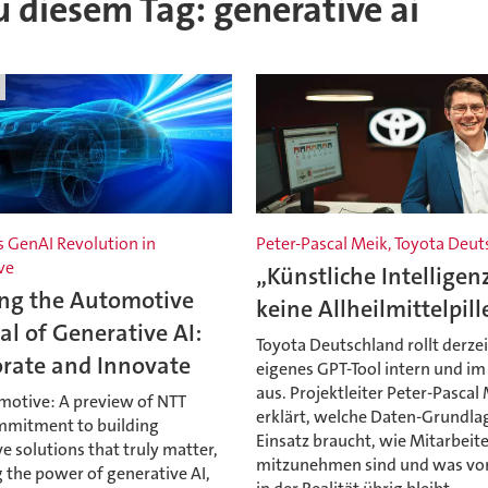
zu diesem Tag: generative ai
s GenAI Revolution in
Peter-Pascal Meik, Toyota Deu
ve
„Künstliche Intelligenz
ing the Automotive
keine Allheilmittelpill
al of Generative AI:
Toyota Deutschland rollt derzei
orate and Innovate
eigenes GPT-Tool intern und i
aus. Projektleiter Peter-Pascal
omotive: A preview of NTT
erklärt, welche Daten-Grundlag
mmitment to building
Einsatz braucht, wie Mitarbeit
 solutions that truly matter,
mitzunehmen sind und was vo
 the power of generative AI,