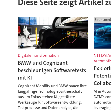
Diese Seite zeigt Artikel 
Sponsored
Digitale Transformation
NTT DATA’
Automoti
BMW und Cognizant
Explor
beschleunigen Softwaretests
Potenti
mit KI
Collab
Cognizant Mobility und BMW bauen ihre
langjährige Technologiepartnerschaft
AI in Aut
aus. Im Fokus stehen KI-gestützte
DATA’s co
Werkzeuge für Softwareentwicklung,
automotive
Testprozesse und Datenanalyse, die
leveraging