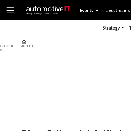
Events
Livestreams
Strategy
Home
ANZEIGE
ANZEIGE
Tag:
generative
ai