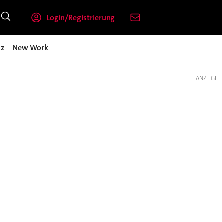
Login/Registrierung
nz
New Work
ANZEIGE