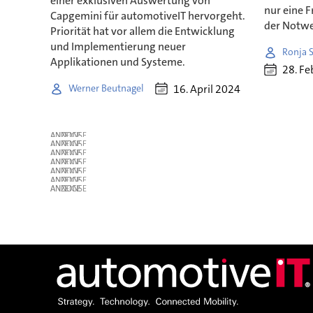
einer exklusiven Auswertung von
nur eine 
Capgemini für automotiveIT hervorgeht.
der Notwen
Priorität hat vor allem die Entwicklung
und Implementierung neuer
Ronja 
Applikationen und Systeme.
28. Fe
16. April 2024
Werner Beutnagel
ANZEIGE
ANZEIGE
ANZEIGE
ANZEIGE
ANZEIGE
ANZEIGE
ANZEIGE