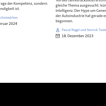
Teil des Jahresrückblicks erstm
Frage der Kompetenz, sondern
gleiche Thema ausgesucht: kün
digkeit ist.
Intelligenz. Der Hype um Genera
der Autoindustrie hat gerade e
Schmiedchen
begonnen.
bruar 2024
Pascal Nagel und Yannick Tie
18. Dezember 2023