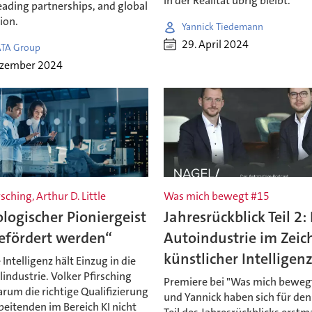
in der Realität übrig bleibt.
eading partnerships, and global
ion.
Yannick Tiedemann
29. April 2024
TA Group
ezember 2024
sching, Arthur D. Little
Was mich bewegt #15
logischer Pioniergeist
Jahresrückblick Teil 2:
efördert werden“
Autoindustrie im Zeic
künstlicher Intelligen
 Intelligenz hält Einzug in die
ndustrie. Volker Pfirsching
Premiere bei "Was mich bewegt
arum die richtige Qualifizierung
und Yannick haben sich für de
eitenden im Bereich KI nicht