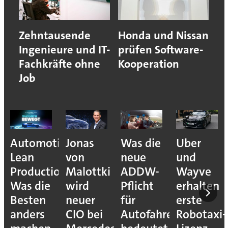
Zehntausende
Honda und Nissan
Ingenieure und IT-
prüfen Software-
Fachkräfte ohne
Kooperation
Job
Automotive
Jonas
Was die
Uber
Lean
von
neue
und
Production:
Malottki
ADDW-
Wayve
Was die
wird
Pflicht
erhalten
Besten
neuer
für
erste
anders
CIO bei
Autofahrer
Robotaxi-