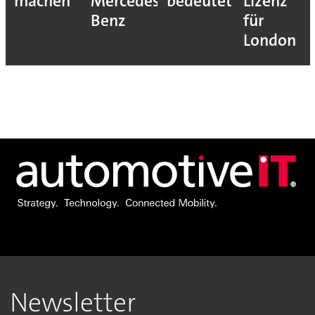
machen
Mercedes-
bedeutet
Lizenz
Benz
für
London
Newsletter