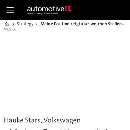
Strategy
„Meine Position zeigt klar, welchen Stellenwert IT inzwischen hat“
Home
ANZEIGE
ANZEIGE
Hauke Stars, Volkswagen