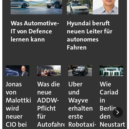
Was Automotive-
Hyundai beruft
IT von Defence
neuen Leiter für
lernen kann
autonomes
Fahren
Jonas
Was die
Uber
Wie
von
neue
und
Cariad
Malottki
ADDW-
Wayve
in
wird
Pflicht
erhalten
Berlin
neuer
für
erste
den
CIO bei
Autofahrer
Robotaxi-
Neustart