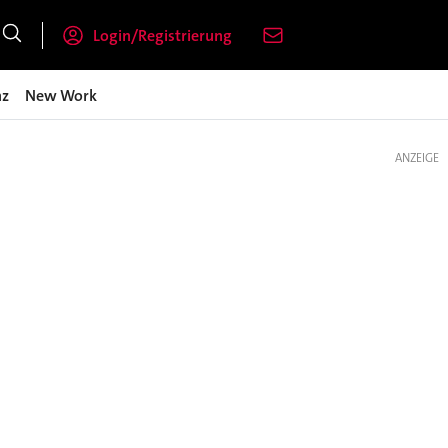
Login/Registrierung
nz
New Work
ANZEIGE