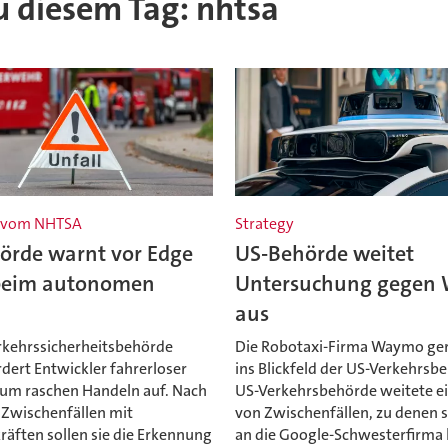
zu diesem Tag: nhtsa
 vom NHTSA
Strategy
örde warnt vor Edge
US-Behörde weitet
beim autonomen
Untersuchung gegen
aus
rkehrssicherheitsbehörde
Die Robotaxi-Firma Waymo ger
dert Entwickler fahrerloser
ins Blickfeld der US-Verkehrsb
um raschen Handeln auf. Nach
US-Verkehrsbehörde weitete ei
Zwischenfällen mit
von Zwischenfällen, zu denen s
räften sollen sie die Erkennung
an die Google-Schwesterfirma 