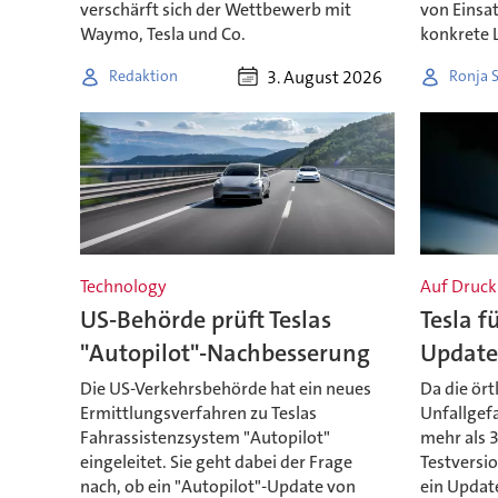
verschärft sich der Wettbewerb mit
von Einsa
Waymo, Tesla und Co.
konkrete 
3. August 2026
Redaktion
Ronja 
Technology
Auf Druck
US-Behörde prüft Teslas
Tesla f
"Autopilot"-Nachbesserung
Update
Die US-Verkehrsbehörde hat ein neues
Da die ör
Ermittlungsverfahren zu Teslas
Unfallgefa
Fahrassistenzsystem "Autopilot"
mehr als 
eingeleitet. Sie geht dabei der Frage
Testversi
nach, ob ein "Autopilot"-Update von
ein Updat