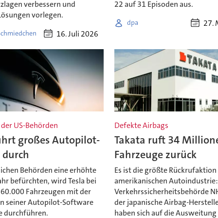
tzlagen verbessern und
22 auf 31 Episoden aus.
Lösungen vorlegen.
27. 
dpa
16. Juli 2026
Schmiedchen
 der US-Behörden
Defekte Airbags
ührt großes Autopilot-
Takata ruft 34 Million
 durch
Fahrzeuge zurück
tlichen Behörden eine erhöhte
Es ist die größte Rückrufaktion 
hr befürchten, wird Tesla bei
amerikanischen Autoindustrie:
360.000 Fahrzeugen mit der
Verkehrssicherheitsbehörde 
on seiner Autopilot-Software
der japanische Airbag-Herstell
e durchführen.
haben sich auf die Ausweitung