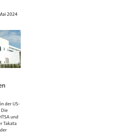
Mai 2024
en
in der US-
 Die
NHTSA und
er Takata
 der