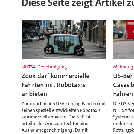
Diese Seite zeigt Artikel 
NHTSA-Genehmigung
Mahnung
Zoox darf kommerzielle
US-Beh
Fahrten mit Robotaxis
Cases 
anbieten
Fahren
Zoox darf in den USA künftig Fahrten mit
Die US-Ve
seinen speziell entwickelten Robotaxis
NHTSA for
kommerziell anbieten. Die NHTSA
Systeme z
erteilte der Amazon-Tochter eine
mehreren 
Ausnahmegenehmigung. Damit
Rettungsk