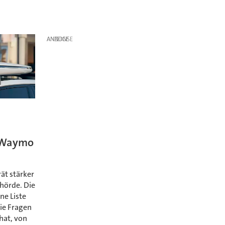
ANZEIGE
 Waymo
ät stärker
ehörde. Die
ne Liste
ie Fragen
hat, von