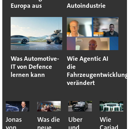
Europa aus
Autoindustrie
Was Automotive-
Wie Agentic AI
IT von Defence
die
lernen kann
Fahrzeugentwicklung
verändert
Jonas
Was die
Uber
Wie
von
neue
und
Cariad