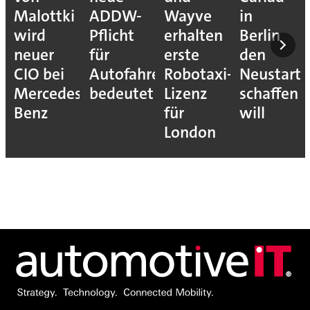
Malottki
ADDW-
Wayve
in
wird
Pflicht
erhalten
Berlin
neuer
für
erste
den
CIO bei
Autofahrer
Robotaxi-
Neustart
Mercedes-
bedeutet
Lizenz
schaffen
Benz
für
will
London