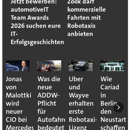
Jetzt bewerben:
Zoox darf
automotiveIT
kommerzielle
Team Awards
Fahrten mit
2026 suchen eure
Robotaxis
IT‐
anbieten
Erfolgsgeschichten
Jonas
Was die
Uber
Wie
von
neue
und
Cariad
Malottki
ADDW-
Wayve
in
wird
Pflicht
erhalten
Berlin
neuer
für
erste
den
CIO bei
Autofahrer
Robotaxi-
Neustart
Mercedes-
bedeutet
Lizenz
schaffen