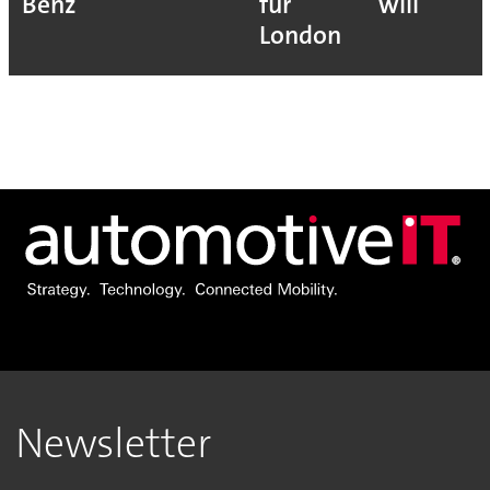
Benz
für
will
London
Newsletter