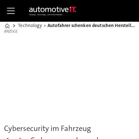
Technology
Autofahrer schenken deutschen Herstellern ihr Vertrauen
Home
ANZEIGE
ANZEIGE
Cybersecurity im Fahrzeug