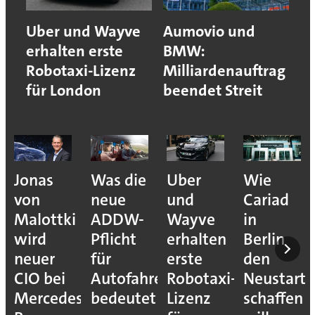
Uber und Wayve
Aumovio und
erhalten erste
BMW:
Robotaxi-Lizenz
Milliardenauftrag
für London
beendet Streit
Jonas
Was die
Uber
Wie
von
neue
und
Cariad
Malottki
ADDW-
Wayve
in
wird
Pflicht
erhalten
Berlin
neuer
für
erste
den
CIO bei
Autofahrer
Robotaxi-
Neustart
Mercedes-
bedeutet
Lizenz
schaffen