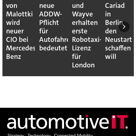
von
neue
und
Cariad
Malottki
ADDW-
Wayve
in
wird
Pflicht
erhalten
Berlin
neuer
für
erste
den
CIO bei
Autofahrer
Robotaxi-
Neustart
Mercedes-
bedeutet
Lizenz
schaffen
Benz
für
will
London