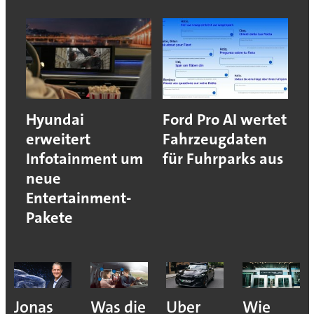
Hyundai
Ford Pro AI wertet
erweitert
Fahrzeugdaten
Infotainment um
für Fuhrparks aus
neue
Entertainment-
Pakete
Jonas
Was die
Uber
Wie