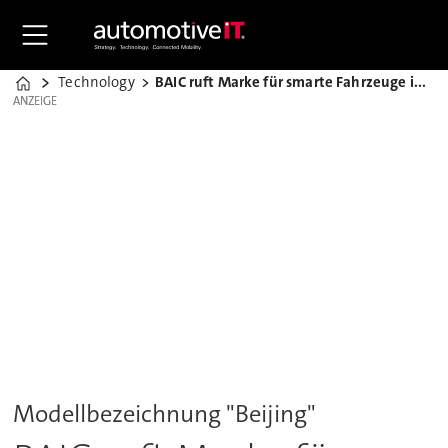
Technology
BAIC ruft Marke für smarte Fahrzeuge ins Leben
Home
ANZEIGE
ANZEIGE
Modellbezeichnung "Beijing"