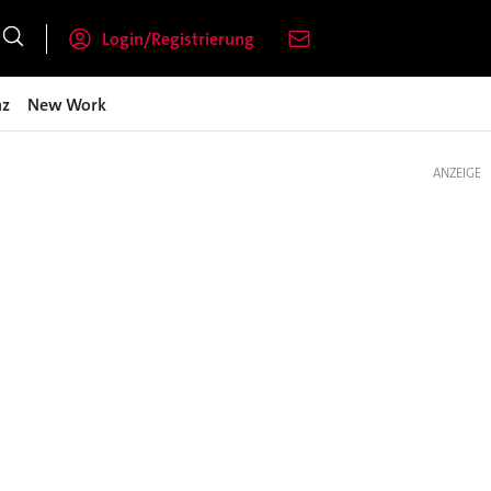
Login/Registrierung
nz
New Work
ANZEIGE