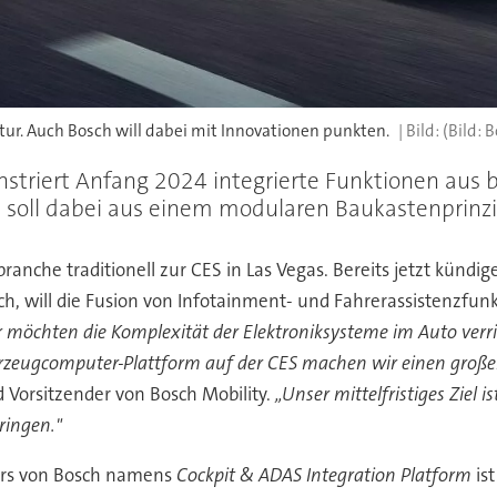
ktur. Auch Bosch will dabei mit Innovationen punkten.
(Bild: 
nstriert Anfang 2024 integrierte Funktionen au
 soll dabei aus einem modularen Baukastenprinz
ranche traditionell zur CES in Las Vegas. Bereits jetzt kündig
ch, will die Fusion von Infotainment- und Fahrerassistenzfu
r möchten die Komplexität der Elektroniksysteme im Auto verrin
zeugcomputer-Plattform auf der CES machen wir einen großen 
Vorsitzender von Bosch Mobility.
„
Unser mittelfristiges Ziel
ringen."
rs von Bosch namens
Cockpit & ADAS Integration Platform
ist