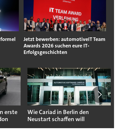
sformel
Jetzt bewerben: automotiveIT Team
Awards 2026 suchen eure IT‐
Erfolgsgeschichten
n erste
Wie Cariad in Berlin den
Wie A
ndon
Neustart schaffen will
sicht