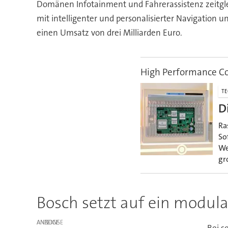
Domänen Infotainment und Fahrerassistenz zeitgle
mit intelligenter und personalisierter Navigation
einen Umsatz von drei Milliarden Euro.
High Performance C
T
D
Ra
So
We
gr
Bosch setzt auf ein modul
ANZEIGE