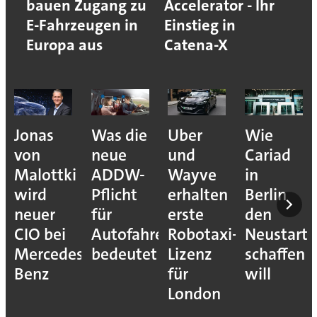
bauen Zugang zu
Accelerator - Ihr
E-Fahrzeugen in
Einstieg in
Europa aus
Catena-X
Was die
Uber
Wie
Wie
neue
und
Cariad
Asset
ADDW-
Wayve
in
Inventory
Pflicht
erhalten
Berlin
OT-
für
erste
den
Risiken
Autofahrer
Robotaxi-
Neustart
sichtbar
s-
bedeutet
Lizenz
schaffen
macht
für
will
London