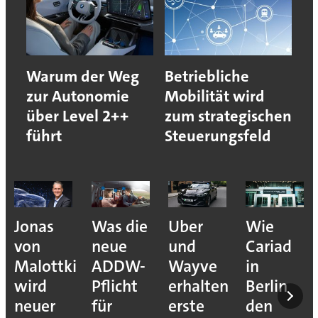
Warum der Weg
Betriebliche
zur Autonomie
Mobilität wird
über Level 2++
zum strategischen
führt
Steuerungsfeld
Jonas
Was die
Uber
Wie
von
neue
und
Cariad
Malottki
ADDW-
Wayve
in
wird
Pflicht
erhalten
Berlin
neuer
für
erste
den