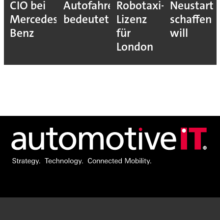
CIO bei
Autofahrer
Robotaxi-
Neustart
Mercedes-
bedeutet
Lizenz
schaffen
Benz
für
will
London