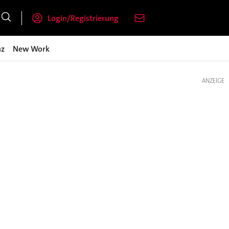
Login/Registrierung
nz
New Work
ANZEIGE