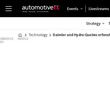
Events
Livestreams
Strategy
Technology
Daimler und Hydro-Quebec erforsc
Home
ANZEIGE
ANZEIGE