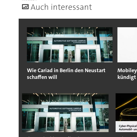
A
uch interessant
Wie Cariad in Berlin den Neustart
Mobiley
schaffen will
kündigt