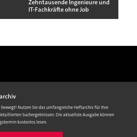
Zehntausende Ingenieure und
Zoox 
IT-Fachkräfte ohne Job
mit R
archiv
e bewegt! Nutzen Sie das umfangreiche Heftarchiv für Ihre
detaillierten Suchergebnissen. Die aktuellste Ausgabe können
gstermin kostenlos lesen.