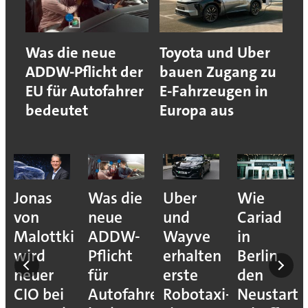
Was die neue
Toyota und Uber
ADDW-Pflicht der
bauen Zugang zu
EU für Autofahrer
E-Fahrzeugen in
bedeutet
Europa aus
ive
Jonas
Was die
Uber
Wie
von
neue
und
Cariad
on:
Malottki
ADDW-
Wayve
in
wird
Pflicht
erhalten
Berlin
neuer
für
erste
den
CIO bei
Autofahrer
Robotaxi-
Neustart