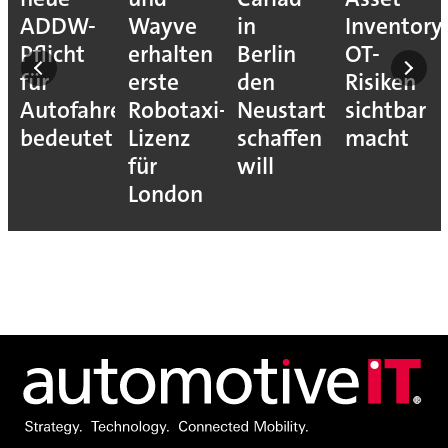
ADDW-
Wayve
in
Inventory
Pflicht
erhalten
Berlin
OT-
für
erste
den
Risiken
Autofahrer
Robotaxi-
Neustart
sichtbar
s-
bedeutet
Lizenz
schaffen
macht
für
will
London