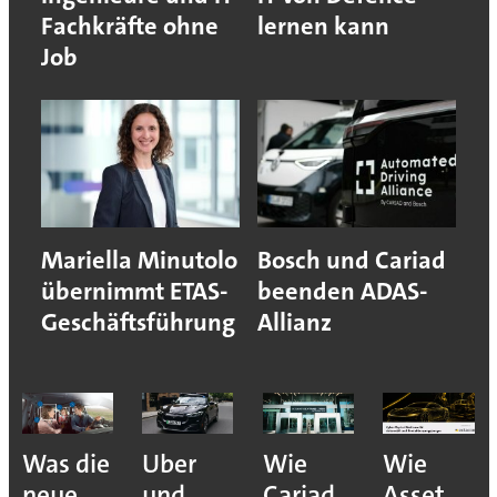
Fachkräfte ohne
lernen kann
Job
Mariella Minutolo
Bosch und Cariad
übernimmt ETAS-
beenden ADAS-
Geschäftsführung
Allianz
Was die
Uber
Wie
Wie
neue
und
Cariad
Asset