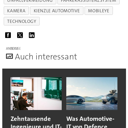
UNFALLVERMEIDUNG
FAHRERASSISTENZSYSTEM
KAMERA
KIENZLE AUTOMOTIVE
MOBILEYE
TECHNOLOGY
ANZEIGE
A
uch interessant
Zehntausende
Was Automotive-
Ingenieure und IT-
IT von Defence