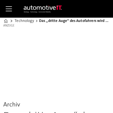
Technology
Das ,,dritte Auge“ des Autofahrers wird nie müde
Home
ANZEIGE
ANZEIGE
Archiv