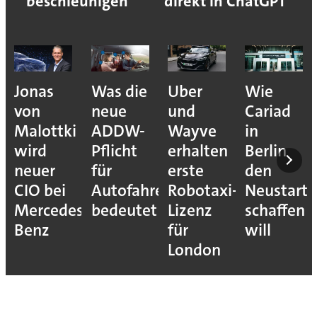
beschleunigen
direkt in ChatGPT
Jonas
Was die
Uber
Wie
von
neue
und
Cariad
Malottki
ADDW-
Wayve
in
wird
Pflicht
erhalten
Berlin
neuer
für
erste
den
CIO bei
Autofahrer
Robotaxi-
Neustart
Mercedes-
bedeutet
Lizenz
schaffen
Benz
für
will
London