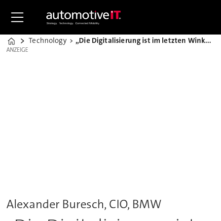
Technology
„Die Digitalisierung ist im letzten Winkel angekommen“
Home
ANZEIGE
ANZEIGE
Alexander Buresch, CIO, BMW