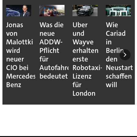
Jonas
Was die
Uber
Wie
von
neue
und
Cariad
Malottki
ADDW-
Wayve
in
wird
Pflicht
erhalten
Berlin
neuer
für
erste
den
CIO bei
Autofahrer
Robotaxi-
Neustart
Mercedes-
bedeutet
Lizenz
schaffen
Benz
für
will
London