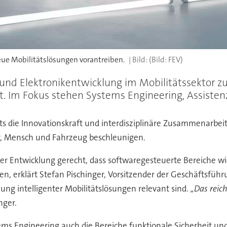
neue Mobilitätslösungen vorantreiben.
(Bild: FEV)
nd Elektronikentwicklung im Mobilitätssektor zu 
 Im Fokus stehen Systems Engineering, Assisten
its die Innovationskraft und interdisziplinäre Zusammenarbe
ur, Mensch und Fahrzeug beschleunigen.
 Entwicklung gerecht, dass softwaregesteuerte Bereiche w
 erklärt Stefan Pischinger, Vorsitzender der Geschäftsführu
lung intelligenter Mobilitätslösungen relevant sind.
„Das reich
nger.
tems Engineering auch die Bereiche funktionale Sicherheit un