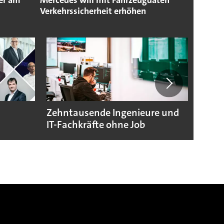
er am
Mercedes will mit Fahrzeugdaten
Verkehrssicherheit erhöhen
Zehntausende Ingenieure und
Zoox 
IT-Fachkräfte ohne Job
mit R