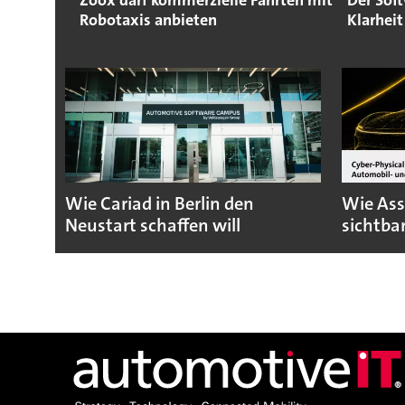
Zoox darf kommerzielle Fahrten mit
Der Soft
Robotaxis anbieten
Klarheit
Wie Cariad in Berlin den
Wie Ass
Neustart schaffen will
sichtba