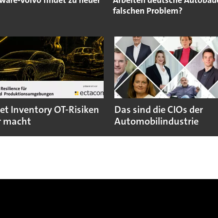
ware-Volvo findet zu neuer
Arbeiten deutsche Autobau
falschen Problem?
et Inventory OT-Risiken
Das sind die CIOs der
r macht
Automobilindustrie