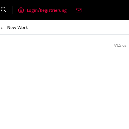
Login/Registrierung
nz
New Work
ANZEIGE