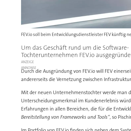
FEV.io soll beim Entwicklungsdienstleister FEV künftig 
Um das Geschäft rund um die Software- u
Tochterunternehmen FEV.io ausgegründet.
ANZEIGE
Durch die Ausgründung von FEV.io will FEV einerse
andererseits die Vernetzung zwischen Infrastrukt
Mit der neuen Unternehmenstochter werde man der
Unterscheidungsmerkmal im Kundenerlebnis würden,
Erfahrungen in allen Bereichen, die für die Entwick
Bereitstellung von Frameworks und Tools“
, so Pischi
Im Portfolio von FEV.io finden sich neben dem Sys