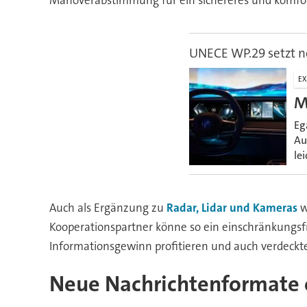
Manöverabstimmung für ein sichereres und komfor
UNECE WP.29 setzt n
EX
M
Eg
Au
le
Auch als Ergänzung zu
Radar, Lidar und Kameras
w
Kooperationspartner könne so ein einschränkungsf
Informationsgewinn profitieren und auch verdeckt
Neue Nachrichtenformate o