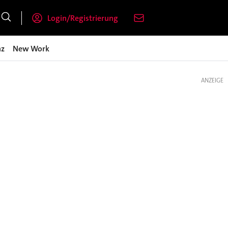
Login/Registrierung
nz
New Work
ANZEIGE