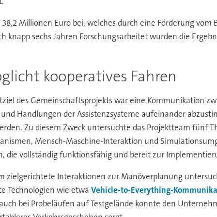
t.
38,2 Millionen Euro bei, welches durch eine Förderung vom 
h knapp sechs Jahren Forschungsarbeitet wurden die Ergebni
glicht kooperatives Fahren
ziel des Gemeinschaftsprojekts war eine Kommunikation zwi
e und Handlungen der Assistenzsysteme aufeinander abzustimm
t werden. Zu diesem Zweck untersuchte das Projektteam fün
nismen, Mensch-Maschine-Interaktion und Simulationsumge
 die vollständig funktionsfähig und bereit zur Implementierun
zielgerichtete Interaktionen zur Manöverplanung untersuch
te Technologien wie etwa
Vehicle-to-Everything-Kommunika
s auch bei Probeläufen auf Testgelände konnte den Unternehm