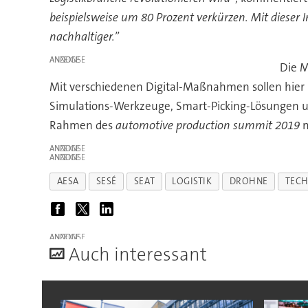
beispielsweise um 80 Prozent verkürzen. Mit dieser I
nachhaltiger.”
ANZEIGE
Die M
Mit verschiedenen Digital-Maßnahmen sollen hier 
Simulations-Werkzeuge, Smart-Picking-Lösungen u
Rahmen des
automotive production summit 2019
m
ANZEIGE
ANZEIGE
AESA
SESÉ
SEAT
LOGISTIK
DROHNE
TEC
ANZEIGE
A
uch interessant