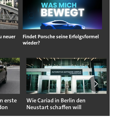
u neuer
Findet Porsche seine Erfolgsformel
wieder?
n erste
Wie Cariad in Berlin den
Wie A
ndon
Neustart schaffen will
sicht