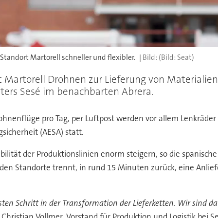
tandort Martorell schneller und flexibler.
(Bild: Seat)
rt Martorell Drohnen zur Lieferung von Materialie
sters Sesé im benachbarten Abrera.
ohnenflüge pro Tag, per Luftpost werden vor allem Lenkräder
sicherheit (AESA) statt.
xibilität der Produktionslinien enorm steigern, so die spanisc
nden Standorte trennt, in rund 15 Minuten zurück, eine Anli
n Schritt in der Transformation der Lieferketten. Wir sind da
Christian Vollmer, Vorstand für Produktion und Logistik bei S