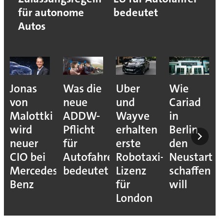
für autonome
bedeutet
Autos
Jonas
Was die
Uber
Wie
von
neue
und
Cariad
Malottki
ADDW-
Wayve
in
wird
Pflicht
erhalten
Berlin
neuer
für
erste
den
CIO bei
Autofahrer
Robotaxi-
Neustart
Mercedes-
bedeutet
Lizenz
schaffen
Benz
für
will
London