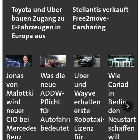
Toyota und Uber
Stellantis verkauft
bauen Zugang zu
Free2move-
E-Fahrzeugen in
Carsharing
Europa aus
Jonas
Was die
Uber
Wie
von
neue
und
Cariad
Malottki
ADDW-
Wayve
in
wird
Pflicht
erhalten
Berlin
neuer
für
erste
den
CIO bei
Autofahrer
Robotaxi-
Neustart
Mercedes-
bedeutet
Lizenz
schaffen
Benz
für
will