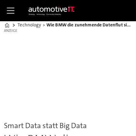
Technology
Wie BMW die zunehmende Datenflut sinnvoll nutzen will
Home
ANZEIGE
ANZEIGE
Smart Data statt Big Data