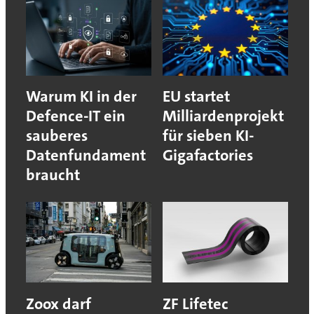
Warum KI in der
EU startet
Defence-IT ein
Milliardenprojekt
sauberes
für sieben KI-
Datenfundament
Gigafactories
braucht
Zoox darf
ZF Lifetec