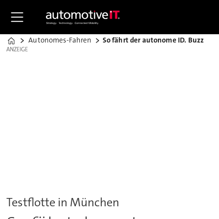
Autonomes-Fahren
So fährt der autonome ID. Buzz
Home
ANZEIGE
ANZEIGE
Testflotte in München