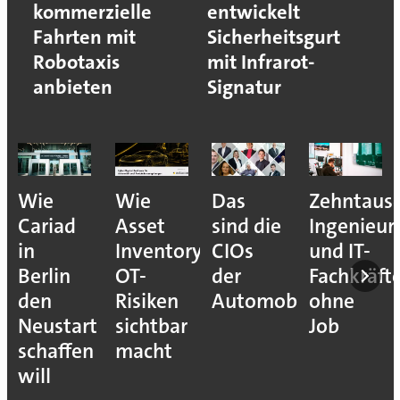
kommerzielle
entwickelt
Fahrten mit
Sicherheitsgurt
Robotaxis
mit Infrarot-
anbieten
Signatur
Wie
Wie
Das
Zehntaus
Cariad
Asset
sind die
Ingenieur
in
Inventory
CIOs
und IT-
Berlin
OT-
der
Fachkräft
den
Risiken
Automobilindustrie
ohne
Neustart
sichtbar
Job
schaffen
macht
will