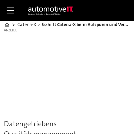
Catena-X
So hilft Catena-X beim Aufspüren und Vermeiden von Fehlern
Home
ANZEIGE
ANZEIGE
Datengetriebens
Qualitätsmanagement