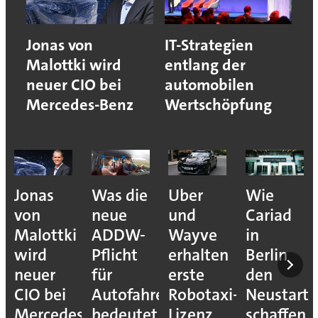
Jonas von
IT-Strategien
Malottki wird
entlang der
neuer CIO bei
automobilen
Mercedes-Benz
Wertschöpfung
Jonas
Was die
Uber
Wie
von
neue
und
Cariad
Malottki
ADDW-
Wayve
in
wird
Pflicht
erhalten
Berlin
neuer
für
erste
den
CIO bei
Autofahrer
Robotaxi-
Neustart
Mercedes-
bedeutet
Lizenz
schaffen