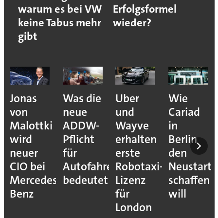
warum es bei VW
Erfolgsformel
keine Tabus mehr
wieder?
gibt
Jonas
Was die
Uber
Wie
von
neue
und
Cariad
Malottki
ADDW-
Wayve
in
wird
Pflicht
erhalten
Berlin
neuer
für
erste
den
CIO bei
Autofahrer
Robotaxi-
Neustart
Mercedes-
bedeutet
Lizenz
schaffen
Benz
für
will
London