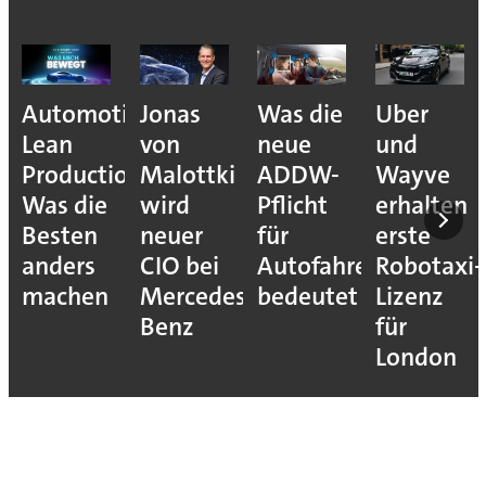
Automotive
Jonas
Was die
Uber
Lean
von
neue
und
Production:
Malottki
ADDW-
Wayve
Was die
wird
Pflicht
erhalten
Besten
neuer
für
erste
anders
CIO bei
Autofahrer
Robotaxi-
machen
Mercedes-
bedeutet
Lizenz
Benz
für
London