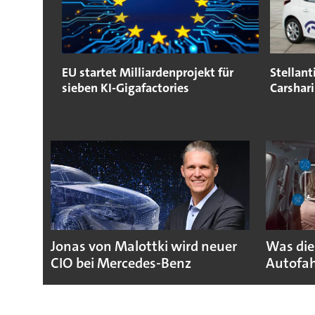
EU startet Milliardenprojekt für
Stellant
sieben KI-Gigafactories
Carshar
Jonas von Malottki wird neuer
Was die
CIO bei Mercedes-Benz
Autofah