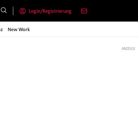
Login/Registrierung
nz
New Work
ANZEIGE