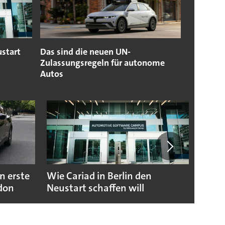
ustart
Das sind die neuen UN-
Zulassungsregeln für autonome
Autos
n erste
Wie Cariad in Berlin den
Wie A
ndon
Neustart schaffen will
sicht