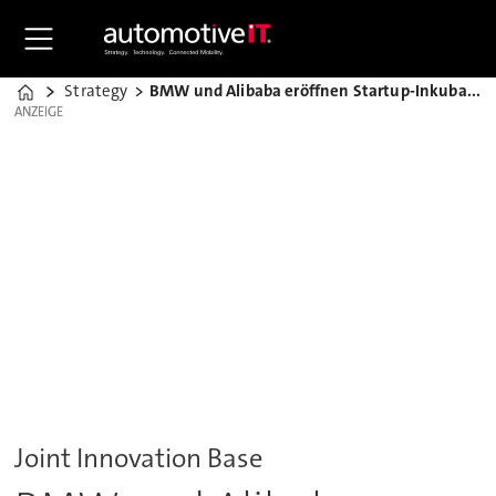
Strategy
BMW und Alibaba eröffnen Startup-Inkubator in China
Home
ANZEIGE
ANZEIGE
Joint Innovation Base