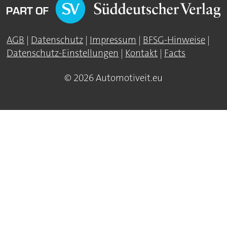
AGB
|
Datenschutz
|
Impressum
|
BFSG-Hinweise
|
Datenschutz-Einstellungen
|
Kontakt
|
Facts
© 2026 Automotiveit.eu