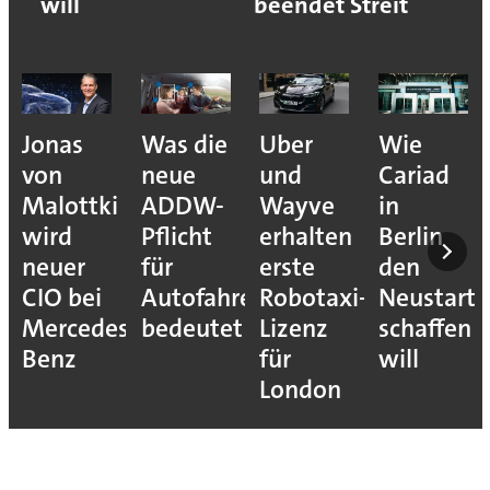
will
beendet Streit
Jonas
Was die
Uber
Wie
von
neue
und
Cariad
Malottki
ADDW-
Wayve
in
wird
Pflicht
erhalten
Berlin
neuer
für
erste
den
CIO bei
Autofahrer
Robotaxi-
Neustart
Mercedes-
bedeutet
Lizenz
schaffen
Benz
für
will
London