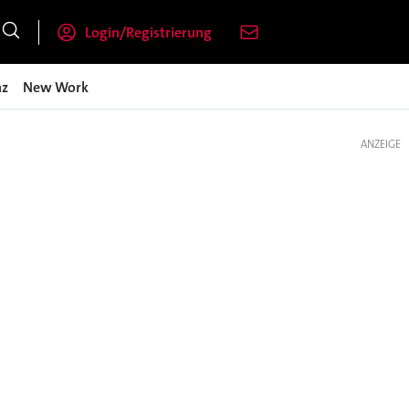
Login/Registrierung
nz
New Work
ANZEIGE