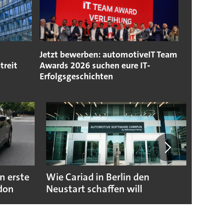
Jetzt bewerben: automotiveIT Team
treit
Awards 2026 suchen eure IT‐
Erfolgsgeschichten
n erste
Wie Cariad in Berlin den
Wie A
ndon
Neustart schaffen will
sicht