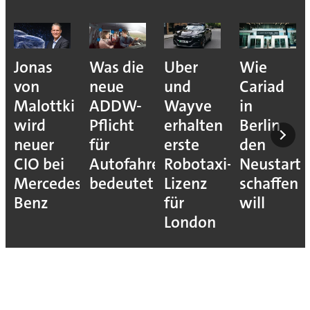
Jonas
Was die
Uber
Wie
von
neue
und
Cariad
Malottki
ADDW-
Wayve
in
wird
Pflicht
erhalten
Berlin
neuer
für
erste
den
CIO bei
Autofahrer
Robotaxi-
Neustart
Mercedes-
bedeutet
Lizenz
schaffen
Benz
für
will
London