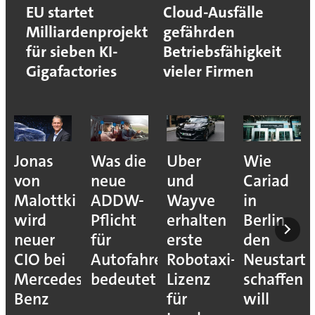
EU startet
Cloud-Ausfälle
Milliardenprojekt
gefährden
für sieben KI-
Betriebsfähigkeit
Gigafactories
vieler Firmen
Jonas
Was die
Uber
Wie
von
neue
und
Cariad
Malottki
ADDW-
Wayve
in
wird
Pflicht
erhalten
Berlin
neuer
für
erste
den
CIO bei
Autofahrer
Robotaxi-
Neustart
Mercedes-
bedeutet
Lizenz
schaffen
Benz
für
will