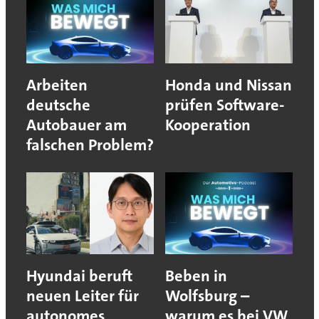
Arbeiten
Honda und Nissan
deutsche
prüfen Software-
Autobauer am
Kooperation
falschen Problem?
Hyundai beruft
Beben in
neuen Leiter für
Wolfsburg –
autonomes
warum es bei VW