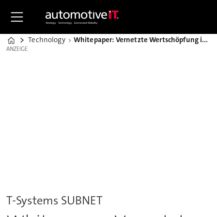
Technology
Whitepaper: Vernetzte Wertschöpfung in der Automobilindustrie
Home
ANZEIGE
ANZEIGE
T-Systems SUBNET