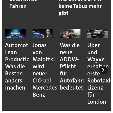
Fahren
keine Tabus mehr
gibt
Automotive
Jonas
Was die
Uber
Lean
von
neue
und
Production:
Malottki
ADDW-
Wayve
Was die
wird
Pflicht
erhalten
Besten
neuer
für
erste
anders
CIO bei
Autofahrer
Robotaxi-
machen
Mercedes-
bedeutet
Lizenz
Benz
für
London