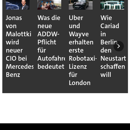
Jonas
Was die
Uber
Wie
von
neue
und
Cariad
Malottki
ADDW-
Wayve
in
wird
Pflicht
erhalten
Berlin
neuer
für
erste
den
CIO bei
Autofahrer
Robotaxi-
Neustart
Mercedes-
bedeutet
Lizenz
schaffen
Benz
für
will
London