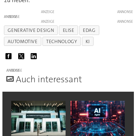
ANZEIGE
ANZEIGE
ANZEIGE
GENERATIVE DESIGN
ELISE
EDAG
AUTOMOTIVE
TECHNOLOGY
KI
ANZEIGE
A
uch interessant