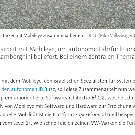
 stärker mit Mobileye zusammenarbeiten.
(Bild: Volkswagen
rbeit mit Mobileye, um autonome Fahrfunktionen 
Lamborghini beliefert. Bei einem zentralen Thema
ts mit dem Mobileye, den israelischen Spezialisten für Sys
f
den autonomen ID.Buzz
, soll diese Zusammenarbeit nun wei
emiumorientierte Softwarearchitektur E³ 1.2 , welche schrit
 von Mobileye mit Software und Hardware zur Erreichung von
viduelle Mobilität ist die Plattform
SuperVision
aktuell beispie
n vom Level 2+. Wie schnell die einzelnen VW-Marken die Funk