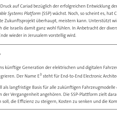
r Druck auf Cariad bezüglich der erfolgreichen Entwicklung de
able Systems Platform
(SSP) wächst. Noch, so scheint es, ha
te Zukunftsprojekt überhaupt, meistern kann. Unterstützt wir
ch die Israelis damit ganz wohl fühlen. In Anbetracht der dive
nde wieder in Jerusalem vorstellig wird.
?
ns künftige Generation der elektrischen und digitalen Fahrzeu
3
egrieren. Der Name E
steht für End-to-End Electronic Archite
ll als langfristige Basis für alle zukünftigen Fahrzeugmodell
n der Vergangenheit angehören. Die SSP-Plattform zielt darau
soll, die Effizienz zu steigern, Kosten zu senken und die Ko