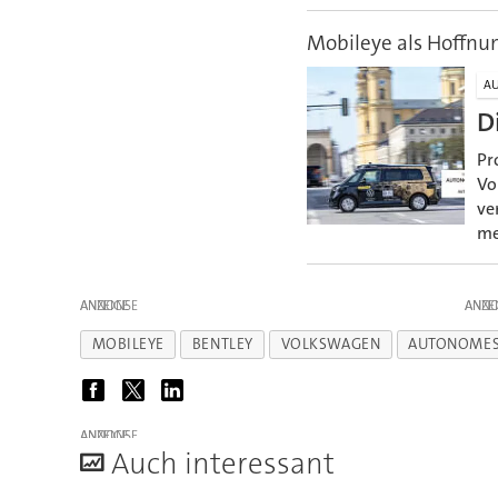
Mobileye als Hoffnu
AU
D
Pr
Vo
ve
me
ANZEIGE
ANZE
MOBILEYE
BENTLEY
VOLKSWAGEN
AUTONOMES
ANZEIGE
A
uch interessant