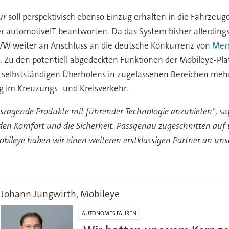
ur
soll perspektivisch ebenso Einzug erhalten in die Fahrzeu
 automotiveIT beantworten. Da das System bisher allerdings
t VW weiter an Anschluss an die deutsche Konkurrenz von
Mer
. Zu den potentiell abgedeckten Funktionen der Mobileye-Pl
h selbstständigen Überholens in zugelassenen Bereichen meh
g im Kreuzungs- und Kreisverkehr.
usragende Produkte mit führender Technologie anzubieten"
, s
 den Komfort und die Sicherheit. Passgenau zugeschnitten au
Mobileye haben wir einen weiteren erstklassigen Partner an un
Johann Jungwirth, Mobileye
AUTONOMES FAHREN