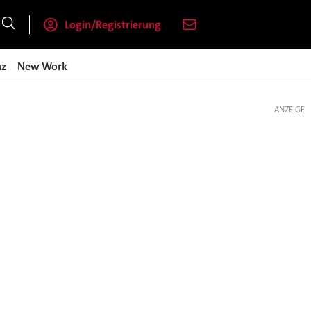
Login/Registrierung
nz
New Work
ANZEIGE