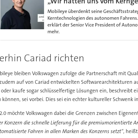
„Wir hatten uns vom Kerng
Mobileye überdenkt seine Geschäftsstrategi
Kerntechnologien des autonomen Fahrens. W
erklärt der Senior Vice President of Auton
mehr.
terhin Cariad richten
obileye bleiben Volkswagen zufolge die Partnerschaft mit 
 zudem auf von Cariad entwickelten Softwarearchitekturen auf
oder kaufe sogar schlüsselfertige Lösungen ein, beschreibt 
 zu können, sei vorbei. Dies sei ein echter kultureller Schwen
³ 2.0 möchte Volkswagen dabei die Grenzen zwischen Eigenen
r Konzern die schnelle Lieferung für die premiumorientierte Ar
tomatisierte Fahren in allen Marken des Konzerns setzt“
, heißt