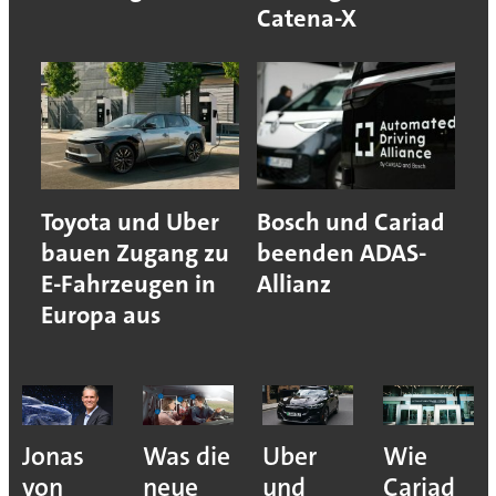
Catena-X
Toyota und Uber
Bosch und Cariad
bauen Zugang zu
beenden ADAS-
E-Fahrzeugen in
Allianz
Europa aus
Jonas
Was die
Uber
Wie
von
neue
und
Cariad