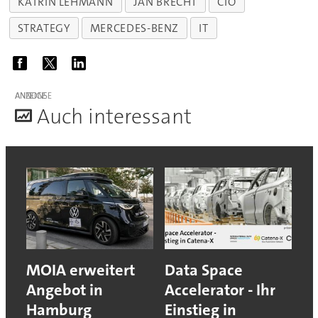
KATRIN LEHMANN
JAN BRECHT
CIO
STRATEGY
MERCEDES-BENZ
IT
ANZEIGE
A
uch interessant
MOIA erweitert
Data Space
Angebot in
Accelerator - Ihr
Hamburg
Einstieg in