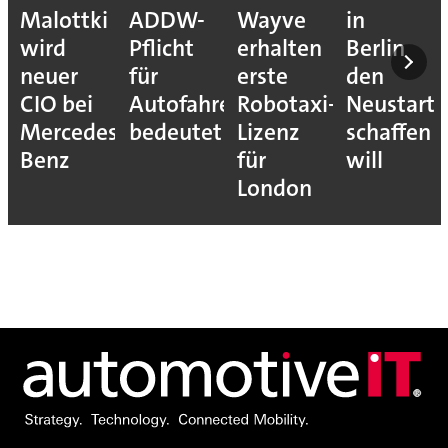
Malottki
ADDW-
Wayve
in
wird
Pflicht
erhalten
Berlin
neuer
für
erste
den
CIO bei
Autofahrer
Robotaxi-
Neustart
Mercedes-
bedeutet
Lizenz
schaffen
Benz
für
will
London