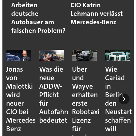
Arbeiten
CIO Katrin
deutsche
Lehmann verlässt
Autobauer am
Mercedes-Benz
falschen Problem?
Jonas
Was die
Uber
Wie
von
neue
und
Cariad
Malottki
ADDW-
Wayve
in
wird
Pflicht
erhalten
Berlin
neuer
für
erste
den
CIO bei
Autofahrer
Robotaxi-
Neustart
Mercedes-
bedeutet
Lizenz
schaffen
Benz
für
will