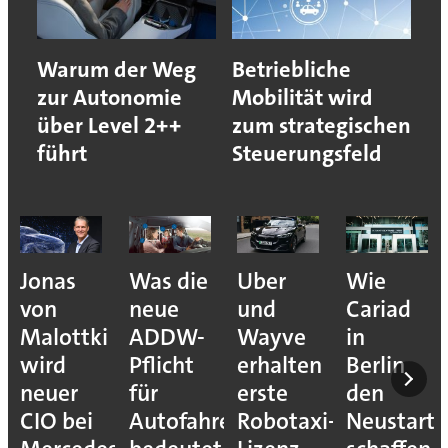
Warum der Weg
Betriebliche
zur Autonomie
Mobilität wird
über Level 2++
zum strategischen
führt
Steuerungsfeld
Jonas
Was die
Uber
Wie
von
neue
und
Cariad
Malottki
ADDW-
Wayve
in
wird
Pflicht
erhalten
Berlin
neuer
für
erste
den
CIO bei
Autofahrer
Robotaxi-
Neustart