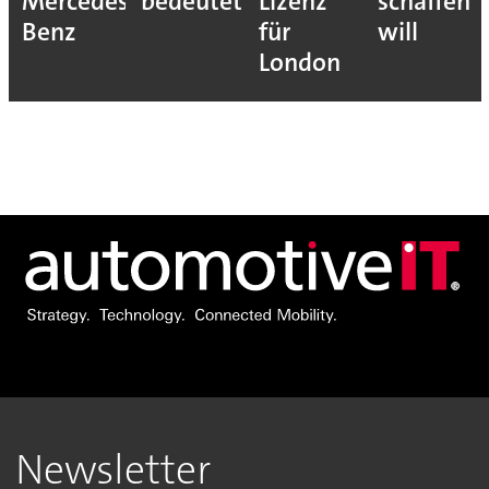
Mercedes-
bedeutet
Lizenz
schaffen
Benz
für
will
London
Newsletter