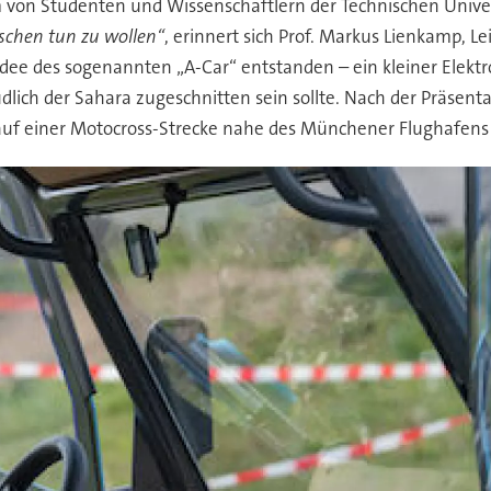
am von Studenten und Wissenschaftlern der Technischen Uni
schen tun zu wollen“
, erinnert sich Prof. Markus Lienkamp, L
dee des sogenannten „A-Car“ entstanden – ein kleiner Elektro
dlich der Sahara zugeschnitten sein sollte. Nach der Präsenta
auf einer Motocross-Strecke nahe des Münchener Flughafens