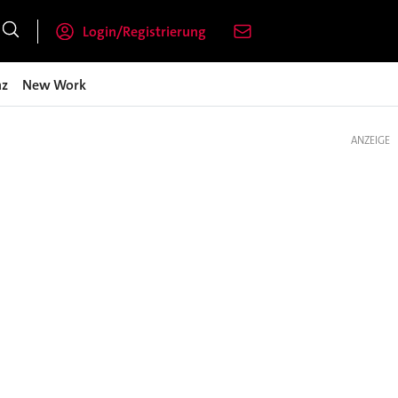
Login/Registrierung
nz
New Work
ANZEIGE