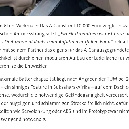
endsten Merkmale: Das A-Car ist mit 10.000 Euro vergleichsw
ischen Antriebsstrang setzt.
„Ein Elektroantrieb ist nicht nur
lles Drehmoment direkt beim Anfahren entfalten kann“
, erklä
un mit seinem Partner das eigens für das A-Car ausgegründ
hikel ist durch einen modularen Aufbau der Ladefläche für v
en, so die Entwickler.
aximale Batteriekapazität liegt nach Angaben der TUM bei 2
 ein sinniges Feature in Subsahara-Afrika – auf dem Dach des
chse, wodurch die notwendige Geländegängigkeit verbessert w
f der hügeligen und schlammigen Strecke freilich nicht, dafü
iten wie Servolenkung oder ABS sind im Prototyp zwar nicht
t zwingend notwendig.