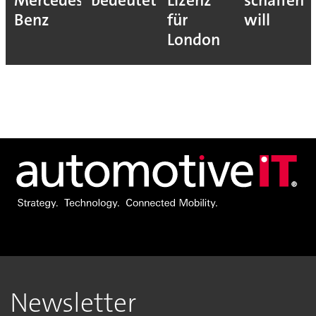
Mercedes-
bedeutet
Lizenz
schaffen
Benz
für
will
London
Newsletter