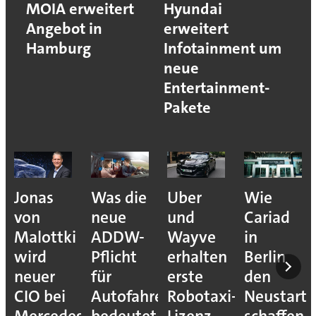
MOIA erweitert
Hyundai
Angebot in
erweitert
Hamburg
Infotainment um
neue
Entertainment-
Pakete
Jonas
Was die
Uber
Wie
von
neue
und
Cariad
Malottki
ADDW-
Wayve
in
wird
Pflicht
erhalten
Berlin
neuer
für
erste
den
CIO bei
Autofahrer
Robotaxi-
Neustart