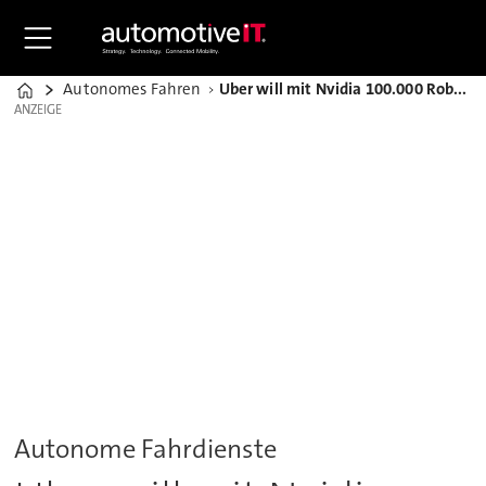
Autonomes Fahren
Uber will mit Nvidia 100.000 Robotaxis auf die Straße bringen
Home
ANZEIGE
ANZEIGE
Autonome Fahrdienste