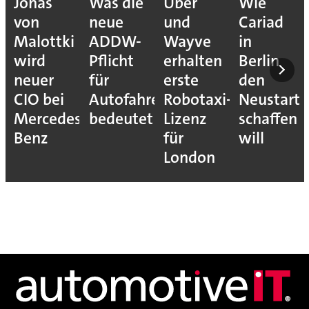
Jonas
Was die
Uber
Wie
von
neue
und
Cariad
Malottki
ADDW-
Wayve
in
wird
Pflicht
erhalten
Berlin
neuer
für
erste
den
CIO bei
Autofahrer
Robotaxi-
Neustart
Mercedes-
bedeutet
Lizenz
schaffen
Benz
für
will
London